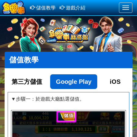
儲值教學
遊戲介紹
Toggle
naviga
儲值教學
第三方儲值
Google Play
iOS
▼步驟一：於遊戲大廳點選儲值。