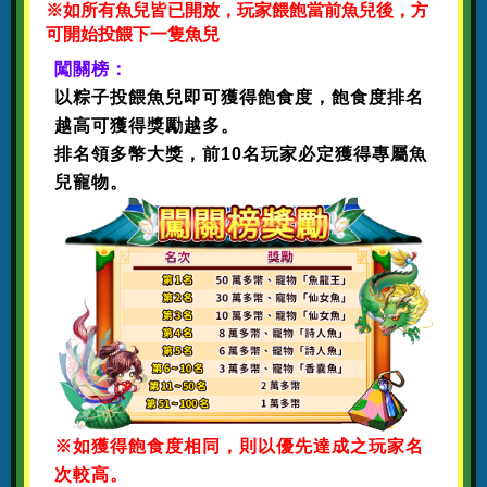
※如所有魚兒皆已開放，玩家餵飽當前魚兒後，方
可開始投餵下一隻魚兒
闖關榜：
以粽子投餵魚兒即可獲得飽食度，飽食度排名
越高可獲得獎勵越多。
排名領多幣大獎，前10名玩家必定獲得專屬魚
兒寵物。
※如獲得飽食度相同，則以優先達成之玩家名
次較高。