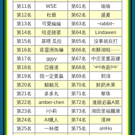
第11名
WSE
第61名
瑜瑜
第12名
杜爺
第62名
盛夏
第13名
可愛綸綸
第63名
~rabbit~
第14名
哇是賭婆
第64名
Lindawen
第15名
基哩 瓜拉
第65名
沒事就在打
第16名
喜靈洲魚嚇
第66名
布酥湖啦⋯⋯
第17名
ggyy
第67名
中庄里薑菽娜
第18名
亞嫚達
第68名
༺奇葩༻
第19名
我一定要贏
第69名
郭濤
第20名
貓貓兄
第70名
鮮奶米果
第21名
多多丸
第71名
黎珠
第22名
amber-chen
第72名
逢賭必贏A窩
第23名
/小莉
第73名
湖田里福爾康
第24名
AI獵人
第74名
漢神
第25名
一杯傑
第75名
oHHo