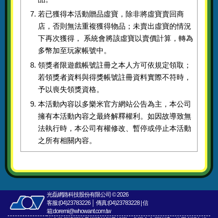
若已獲得本活動贈品虛寶，除非將虛寶賣回商
店，否則無法重複獲得物品；未賣出虛寶的情況
下再次獲得， 系統會將該虛寶以賣價計算，轉為
多幣加至玩家帳號中。
領獎者限遊戲帳號註冊之本人方可依規定領取；
若領獎者資料與得獎帳號註冊資料實際不符時，
予以喪失領獎資格。
本活動內容以多樂米官方網站公告為主，本公司
擁有本活動內容之最終解釋權利。如因故導致無
法執行時，本公司有權修改、暫停或停止本活動
之所有相關內容。