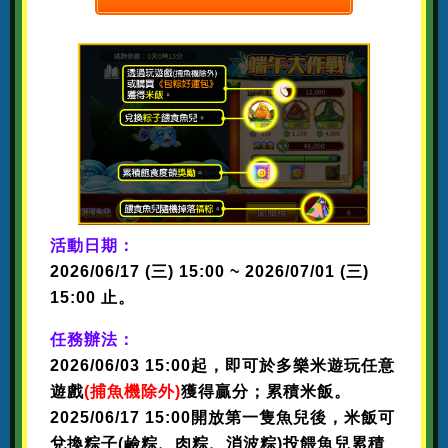
活動日期：
2026/06/17 (三) 15:00 ~ 2026/07/01 (三)
15:00 止。
任務辦法：
2026/06/03 15:00起，即可於多樂米遊玩任意
遊戲
(捕魚機除外)
獲得贏分；累積米飯。
2025/06/17 15:00開放第一隻魚兒後，米飯可
兌換粽子(鹼粽、肉粽、消波粽)投餵魚兒累積