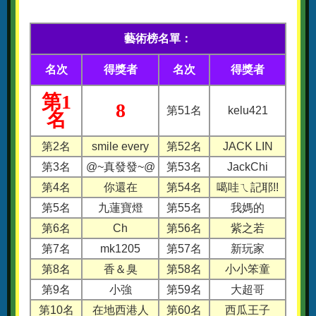
藝術榜名單：
名次
得獎者
名次
得獎者
第1
8
第51名
kelu421
名
第2名
smile every
第52名
JACK LIN
第3名
@~真發發~@
第53名
JackChi
第4名
你還在
第54名
噶哇ㄟ記耶!!
第5名
九蓮寶燈
第55名
我媽的
第6名
Ch
第56名
紫之若
第7名
mk1205
第57名
新玩家
第8名
香＆臭
第58名
小小笨童
第9名
小強
第59名
大超哥
第10名
在地西港人
第60名
西瓜王子