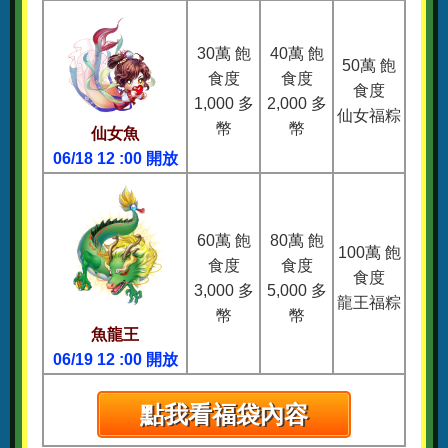
30萬 飽
40萬 飽
50萬 飽
食度
食度
食度
1,000 多
2,000 多
仙女福粽
幣
幣
仙女魚
06/18 12 :00 開放
60萬 飽
80萬 飽
100萬 飽
食度
食度
食度
3,000 多
5,000 多
龍王福粽
幣
幣
魚龍王
06/19 12 :00 開放
點我看福袋內容