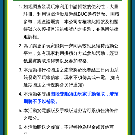
如經調查發現玩家利用申請帳號的便利性，大量
註冊、利用遊戲活動及遊戲BUG進行洗幣、囤積
多幣，經查證屬實，本公司有權將此帳號及相關
帳號永久停權且凍結帳號內之多幣，並保留法律
追訴權。
為了讓更多玩家能夠一齊同桌較勁及維持活動公
平性，如有玩家利用拱積分方式參加活動，經查
獲屬實將取消得獎以及參加資格。
本活動排行榜贈送之虛寶將於比賽結三日內由系
統發送至玩家信箱，玩家不須傳真或來電。(如有
延期贈送之情況將會另行通知)
本活動各等級
階段獎勵須由玩家手動領取，若預
期將不予以補發。
本活動於電腦版及手機版遊戲皆可累積任務條件
之積分。
本活動贈送之虛寶，不得轉換為現金或其他商
品。