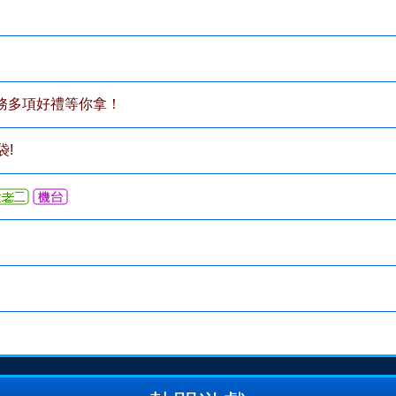
務多項好禮等你拿！
袋!