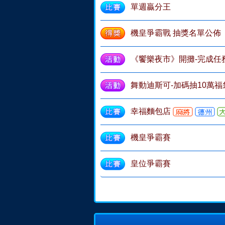
單週贏分王
機皇爭霸戰 抽獎名單公佈
《饗樂夜市》開攤-完成任
舞動迪斯可-加碼抽10萬福
幸福麵包店
機皇爭霸賽
皇位爭霸賽