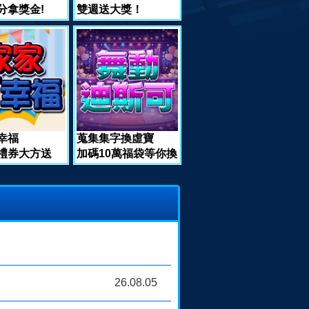
分拿獎金!
雙週送大獎！
幸福
蒐集集字換虛寶
禮券大方送
加碼10萬福袋等你換
26.08.05