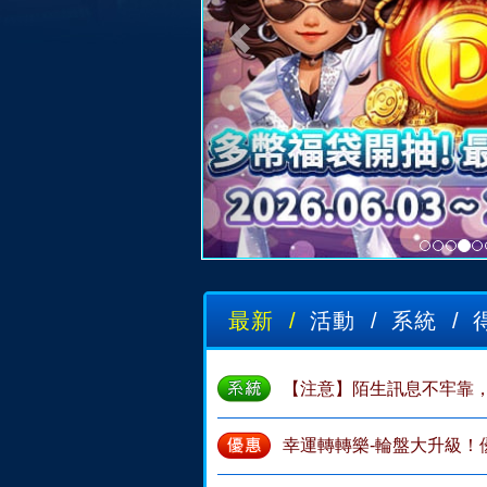
最新 /
活動 /
系統 /
【注意】陌生訊息不牢靠
幸運轉轉樂-輪盤大升級！優