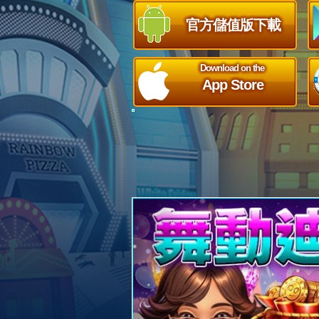
官方儲值版下載
Download on the
App Store
Previous