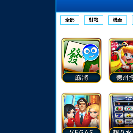
全部
對戰
機台