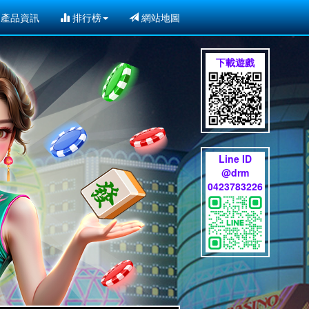
產品資訊
排行榜
網站地圖
下載遊戲
Line ID
@drm
0423783226