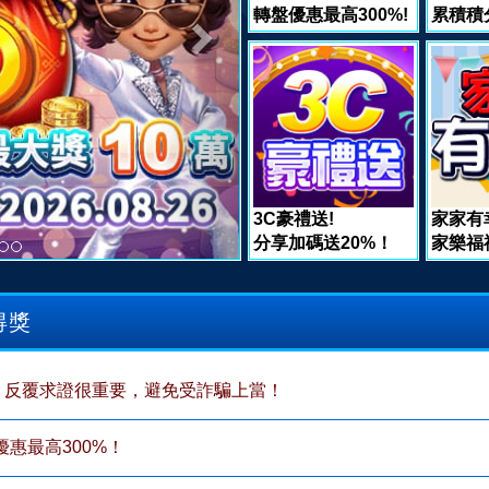
轉盤優惠最高300%!
累積積
3C豪禮送!
家家有
分享加碼送20%！
家樂福
得獎
，反覆求證很重要，避免受詐騙上當！
惠最高300%！